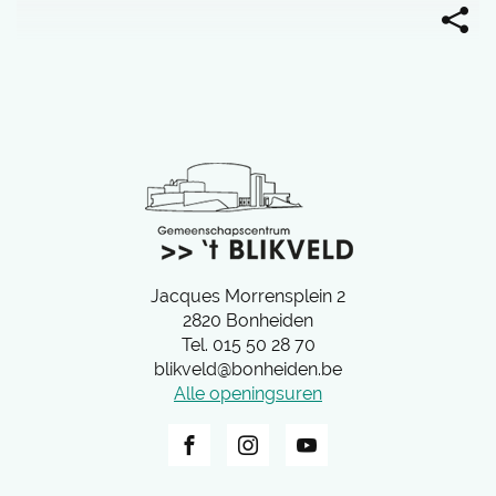
Deel
deze
b
pagi
a
l
i
e
'
Adres
Jacques Morrensplein 2
t
2820
Bonheiden
B
Tel.
015 50 28 70
l
E-
blikveld
@
bonheiden.be
i
mail
Alle openingsuren
k
v
Facebook
Instagram
YouTube
e
l