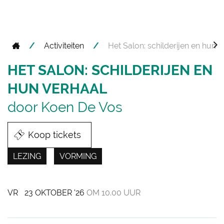
Startpagina
Activiteiten
Het Salon: schilderijen en hun v
scr
HET SALON: SCHILDERIJEN EN
naa
HUN VERHAAL
lin
door Koen De Vos
Koop tickets
LEZING
VORMING
VR
23 OKTOBER '26
OM
10.00 UUR