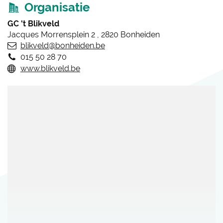
Organisatie
GC 't Blikveld
Jacques Morrensplein 2
,
2820
Bonheiden
blikveld
@
bonheiden.be
E-
015 50 28 70
mail
Tel.
www.blikveld.be
Website