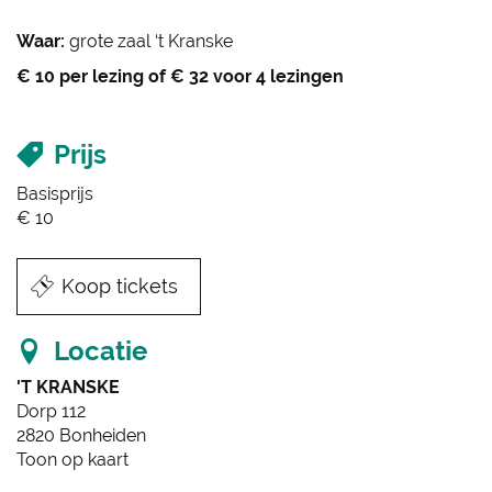
Waar:
grote zaal ‘t Kranske
€ 10 per lezing of € 32 voor 4 lezingen
Prijs
Basisprijs
€
10
R
Koop tickets
e
s
e
Locatie
r
v
'T KRANSKE
e
Dorp 112
e
2820
Bonheiden
r
Toon op kaart