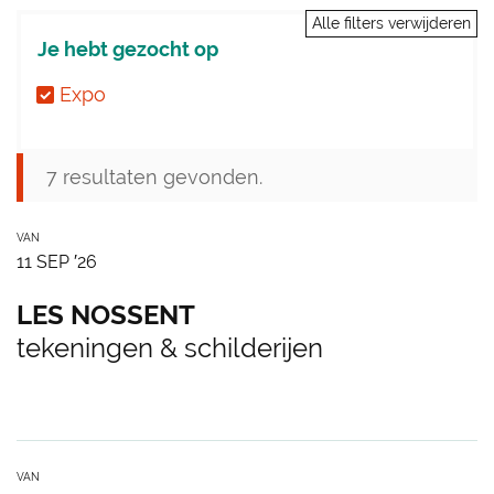
Alle filters verwijderen
Je hebt gezocht op
Expo
7 resultaten gevonden.
R
VAN
VR
11
SEP
′26
E
S
LES NOSSENT
U
S
tekeningen & schilderijen
L
a
T
m
A
e
T
n
VAN