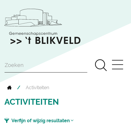
Naar
Ga
inhoud
naar
Gemeenschapscentrum
verfijn
't
of
Blikveld
wijzig
resultaten
.
Zoe
MEN
Startpagina
Activiteiten
ACTIVITEITEN
Rss
activiteiten
Verfijn of wijzig resultaten