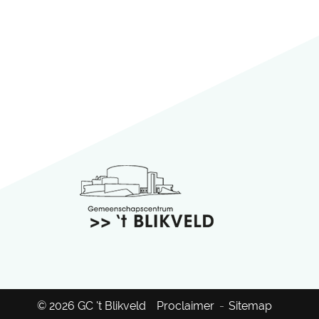
balie
't
Blikveld
© 2026 GC 't Blikveld
Proclaimer
Sitemap