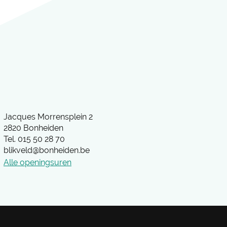
Adres
Jacques Morrensplein 2
2820
Bonheiden
Tel.
015 50 28 70
E-
blikveld
@
bonheiden.be
mail
Alle openingsuren