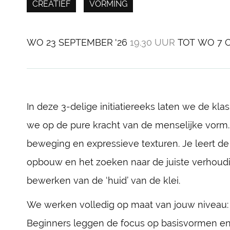
CREATIEF
VORMING
WO
23 SEPTEMBER '26
19.30 UUR
TOT
WO
7 
In deze 3-delige initiatiereeks laten we de kl
we op de pure kracht van de menselijke vorm
beweging en expressieve texturen. Je leert de
opbouw en het zoeken naar de juiste verhoudi
bewerken van de ‘huid’ van de klei.
We werken volledig op maat van jouw niveau:
Beginners leggen de focus op basisvormen en