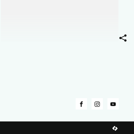
Deel
deze
pagi
Facebook
Instagram
YouTub
lcp.nv