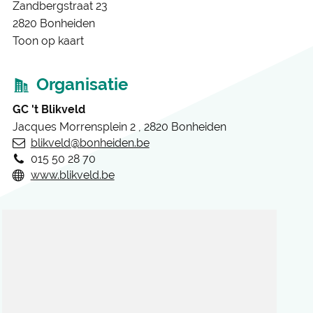
Zandbergstraat 23
2820
Bonheiden
Toon op kaart
Organisatie
GC 't Blikveld
Jacques Morrensplein 2
,
2820
Bonheiden
blikveld
@
bonheiden.be
E-
015 50 28 70
mail
Tel.
www.blikveld.be
Website